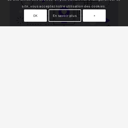
site, vous acceptez notre utilisation des cookies.
OK
En savoir plus
×
Réseaux
Social media
Par le biais des réseaux sociaux, notamment Facebook,
nous gérons et développons une communauté
d’internautes susceptibles de se transformer en leads.